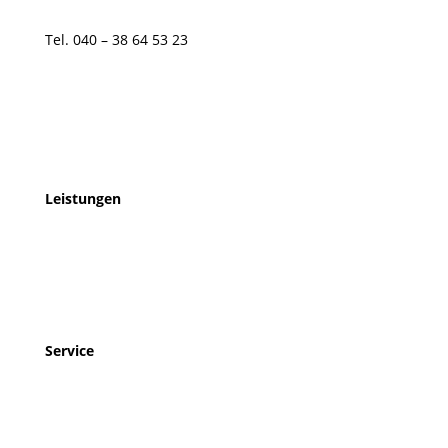
Tel. 040 – 38 64 53 23
Tel. 040 – 38 64 53 23
info@blindundmobil.de
Leistungen
Mobilitätsschulung
Sicherheitstraining
Low-Vision-Assistenz
Service
Service für Interessent:innen
Service für Angehörige